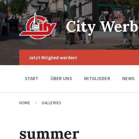
Skip
Skip
Skip
to
to
to
content
main
footer
navigation
City Werb
Jetzt Mitglied werden!
START
ÜBER UNS
MITGLIEDER
NEWS
HOME
GALLERIES
summer