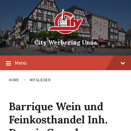
Skip
Skip
Skip
to
to
to
content
main
footer
navigation
City Werbering Unna
Menü
HOME
MITGLIEDER
Barrique Wein und
Feinkosthandel Inh.