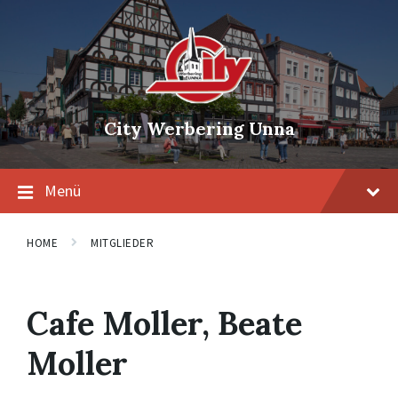
Skip
Skip
Skip
to
to
to
content
main
footer
navigation
City Werbering Unna
Menü
HOME
MITGLIEDER
Cafe Moller, Beate
Moller