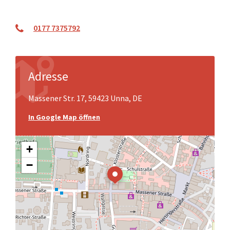
0177 7375792
Adresse
Massener Str. 17, 59423 Unna, DE
In Google Map öffnen
+
−