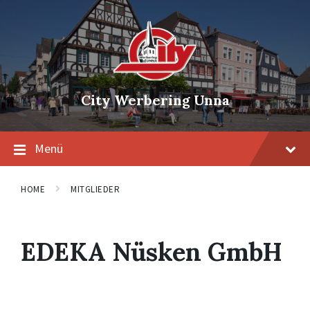
Skip
Skip
Skip
to
to
to
content
main
footer
navigation
City Werbering Unna
Menü
HOME
MITGLIEDER
EDEKA Nüsken GmbH