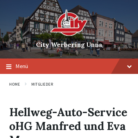
Skip
Skip
Skip
to
to
to
content
main
footer
navigation
City Werbering Unna
Menü
HOME
MITGLIEDER
Hellweg-Auto-Service
oHG Manfred und Eva