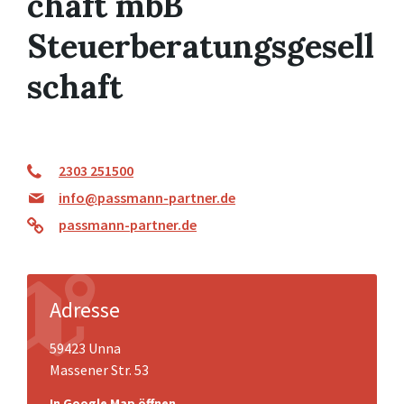
chaft mbB
Steuerberatungsgesell
schaft
2303 251500
info@passmann-partner.de
passmann-partner.de
Adresse
59423 Unna
Massener Str. 53
In Google Map öffnen