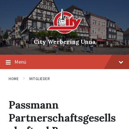
Skip
Skip
Skip
to
to
to
content
main
footer
navigation
City Werbering Unna
Menü
HOME
MITGLIEDER
Passmann
Partnerschaftsgesells