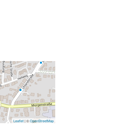
Leaflet
| ©
OpenStreetMap