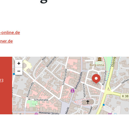
online.de
ner.de
+
−
23