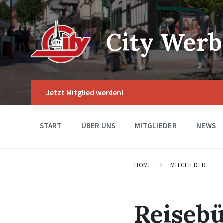
Skip
Skip
Skip
to
to
to
content
main
footer
navigation
City Werb
Jetzt Mitglied werden!
START
ÜBER UNS
MITGLIEDER
NEWS
HOME
MITGLIEDER
Reiseb