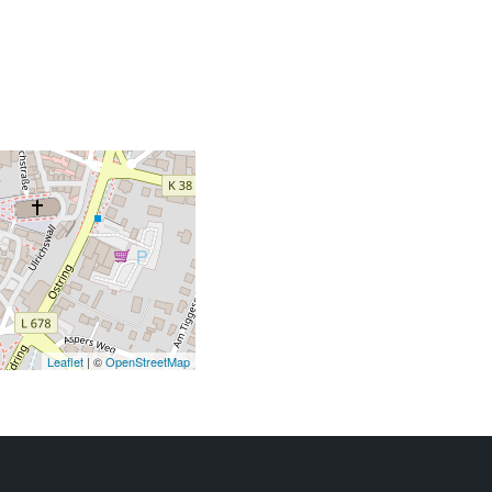
Leaflet
| ©
OpenStreetMap