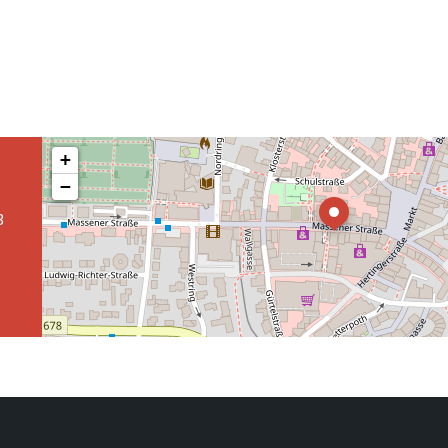
+
−
3