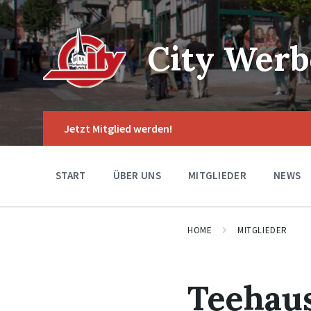
Skip
Skip
Skip
to
to
to
content
main
footer
navigation
City Werb
Jetzt Mitglied werden!
START
ÜBER UNS
MITGLIEDER
NEWS
HOME
MITGLIEDER
Teehau