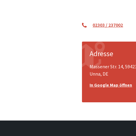
02303 / 237002
Adresse
Massener Str. 14, 5942
Unna, DE
In Google Map öffnen